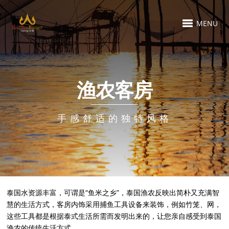
MENU
渔农客房
手感舒适的独特风格
泰国水资源丰富，可谓是“鱼米之乡”，泰国渔农反映出简朴又充满智
慧的生活方式，客房内饰采用捕鱼工具设备来装饰，例如竹笼、网，
这些工具都是根据泰式生活所需而发明出来的，让您亲自感受到泰国
渔农的传统生活方式。